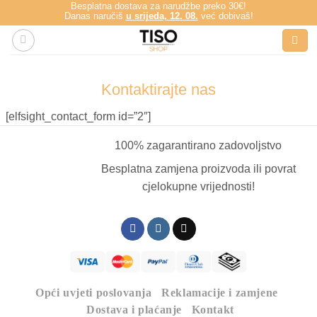
Besplatna dostava za narudžbe preko 30€!
Skip
Danas naručiš
u srijeda, 12. 08.
već dobivaš!
to
content
Kontaktirajte nas
[elfsight_contact_form id=”2″]
100% zagarantirano zadovoljstvo
Besplatna zamjena proizvoda ili povrat
cjelokupne vrijednosti!
Opći uvjeti poslovanja
Reklamacije i zamjene
Dostava i plaćanje
Kontakt